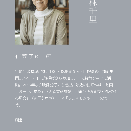
小林千里
佳菜子
- 母
役
1962年岐阜県出身。1985年転形劇場入団。解散後、演劇集
団Uフィールドに旗揚げから参加し、主に舞台を中心に活
動。2015年より映像分野にも進出。最近の出演作は、映画
「おーい、応為」（大森立嗣監督）、舞台「通る夜・樽水家
の場合」（劇団芝居屋）、TV「ラムネモンキー」（CX）
等。