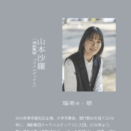
（演劇集団キャラメルボックス）
山本沙羅
瑠美
- 娘
役
1994年東京都北区出身。大学卒業後、銀行勤めを経て2018
年に、演劇集団キャラメルボックスに入団。2019年より、