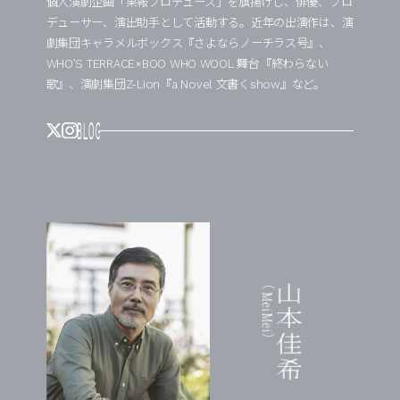
個人演劇企画「果報プロデュース」を旗揚げし、俳優、プロ
デューサー、演出助手として活動する。近年の出演作は、演
劇集団キャラメルボックス『さよならノーチラス号』、
WHO’S TERRACE×BOO WHO WOOL 舞台『終わらない
歌』、演劇集団Z-Lion『a Novel 文書くshow』など。
（MeiMei）
山本佳希