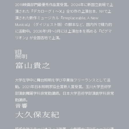
2019映画部門最優秀作品賞受賞。2024年に新国立劇場で上
演された『デカローグⅠ〜Ⅹ』全10作の上演台本、NYで上
演された新作ミュージカル『Irreplaceable, A New
Musical』（ダイジェスト版）の脚本など、国内外で精力的
に活動中。2026年1月〜3月には上演台本を務める『ピグマ
リオン』が全国各地で上演。
照明
富山貴之
大学在学中に舞台照明を学び卒業後フリーランスとして活
動。2021年日本照明家協会賞新人賞受賞。玉川大学芸術学
部演劇舞踊学科非常勤講師。日本大学芸術学部演劇学科非常
勤講師。
音響
大久保友紀