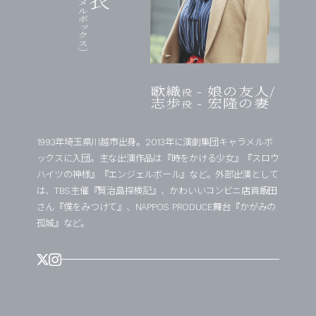
歌織
- 娘の友人/
役
志歩
- 宏隆の妻
役
1993年埼玉県川越市出身。2013年に演劇集団キャラメルボ
ックスに入団。主な出演作品は『時をかける少女』『スロウ
ハイツの神様』『エンジェルボール』など。外部出演として
は、TBS主催『賢治島探検記』、かわいいコンビニ店員飯田
さん『僕をみつけて』、NAPPOS PRODUCE舞台『かがみの
孤城』など。