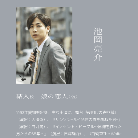
池岡亮介
結人
- 娘の恋人
役
（仮）
1993年愛知県出身。主な出演に、舞台『夜明けの寄り鯨』
（演出：大澤遊）、『サンソンｰルイ16世の首を刎ねた男ｰ』
（演出：白井晃）、『イノセント・ピープル～原爆を作った
男たちの65年～』（演出：日澤雄介）、『白衛軍The White