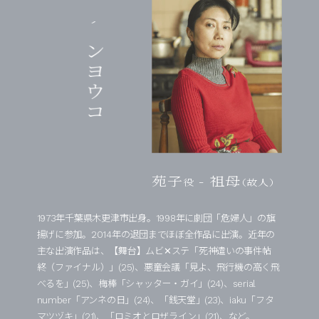
ザンヨウコ
苑子
- 祖母
役
（故人）
1973年千葉県木更津市出身。1998年に劇団「危婦人」の旗
揚げに参加。2014年の退団までほぼ全作品に出演。近年の
主な出演作品は、【舞台】ムビ✕ステ「死神遣いの事件帖
終（ファイナル）」(25)、悪童会議「見よ、飛行機の高く飛
べるを」(25)、梅棒「シャッター・ガイ」(24)、serial
number「アンネの日」(24)、「銭天堂」(23)、iaku「フタ
マツヅキ」(21)、「ロミオとロザライン」(21)、など。