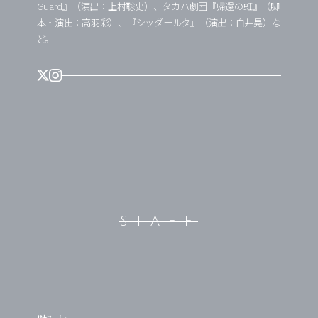
Guard』（演出：上村聡史）、タカハ劇団『帰還の虹』（脚
本・演出：高羽彩）、『シッダールタ』（演出：白井晃）な
ど。
STAFF