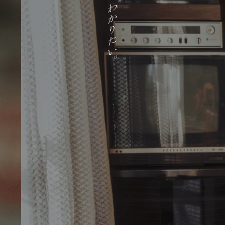
TICKET
STAFF
なぜ、
この演劇を作ろうと
思ったのか
MEDIA
GOODS
Q&A