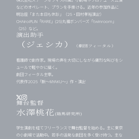
株式会社ステージオフィス所属。⼩劇場やプロデュース公演
などのオペレート、プランを⼿掛ける。近年の参加作品に
明治座「また本⽇も休診」（25・⽥村孝裕演出）
CHAiroiPLIN「RARE」(25)丸福ボンバーズ「twinroom」
（25）など。
演出助手
（ジェシカ）
（劇団フィータル）
看護師で劇作家。現場の声を大切にしながら痛烈な叫びをシ
ュールで軽やかに描く。
劇団フィータル主宰。
代表作2025「脈〜MYAKU〜」作・演出
舞台監督
水澤桃花
(箱馬研究所)
学生演劇を経てフリーランスで舞台監督を始める。主に東京
の小劇場で活動中。若手の活発な劇団を多く受け持つ。主な