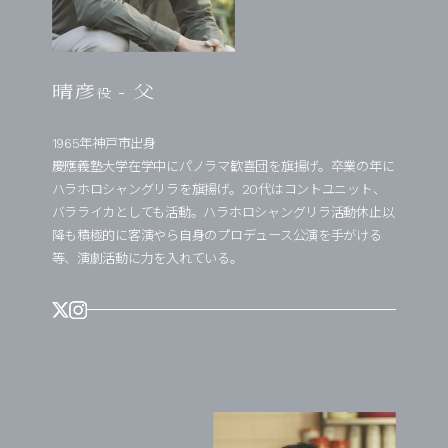
晴彦
- 父
役
1965年神戸市出身
慶應義塾大学在学中にパノラマ歓喜団を旗揚げ。卒業の年に
ハラホロシャングリラを旗揚げ。20代はコントユニット、
バラライカとしても活動。ハラホロシャングリラ活動休止以
降も積極的に客演やら自身のプロデュース公演を手がける
等、演劇活動に力を入れている。