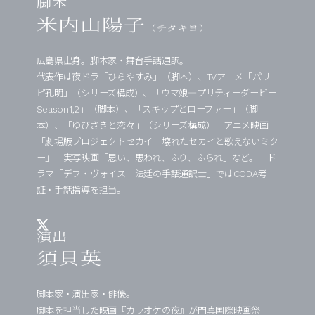
脚本
米内山陽子
（チタキヨ）
広島県出身。脚本家・舞台手話通訳。
代表作は夜ドラ「ひらやすみ」（脚本）、TVアニメ「パリ
ピ孔明」（シリーズ構成）、「ウマ娘―プリティーダービー
Season1,2」（脚本）、「スキップとローファー」（脚
本）、「ゆびさきと恋々」（シリーズ構成） アニメ映画
「劇場版プロジェクトセカイー壊れたセカイと歌えないミク
ー」 実写映画「思い、思われ、ふり、ふられ」など。 ド
ラマ「デフ・ヴォイス 法廷の手話通訳士」ではCODA考
証・手話指導を担当。
演出
須貝英
脚本家・演出家・俳優。
脚本を担当した映画『カラオケの夜』が門真国際映画祭