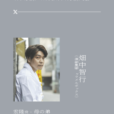
（演劇集団キャラメルボックス）
畑中智行
宏隆
- 母の弟
役